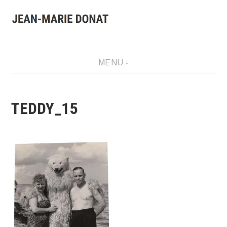
Aller
au
contenu
Presentation of Jean-Marie Donat work: artist, collector and
MENU
publisher.
TEDDY_15