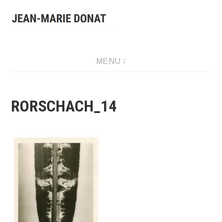
Aller
au
contenu
Presentation of Jean-Marie Donat work: artist, collector and
MENU
publisher.
RORSCHACH_14