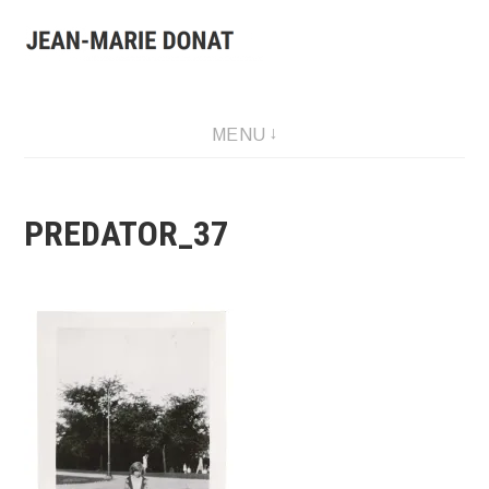
Aller
au
contenu
Presentation of Jean-Marie Donat work: artist, collector and
MENU
publisher.
PREDATOR_37