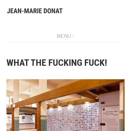
Aller
au
contenu
Presentation of Jean-Marie Donat work: artist, collector and
MENU
publisher.
WHAT THE FUCKING FUCK!