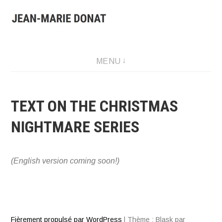
Aller
au
contenu
Presentation of Jean-Marie Donat work: artist, collector and
MENU
publisher.
TEXT ON THE CHRISTMAS
NIGHTMARE SERIES
(English version coming soon!)
Fièrement propulsé par WordPress
|
Thème : Blask par