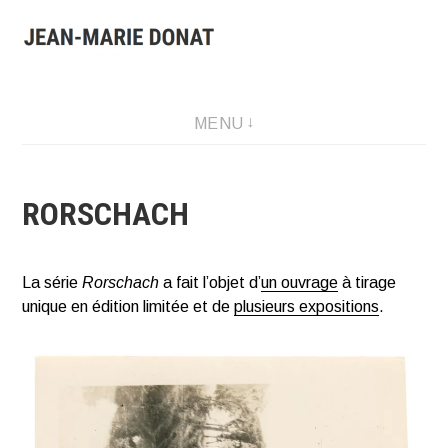
Aller
au
contenu
Presentation of Jean-Marie Donat work: artist, collector and
MENU
publisher.
RORSCHACH
La série
Rorschach
a fait l’objet d’
un ouvrage
à tirage
unique en édition limitée et de
plusieurs expositions
.