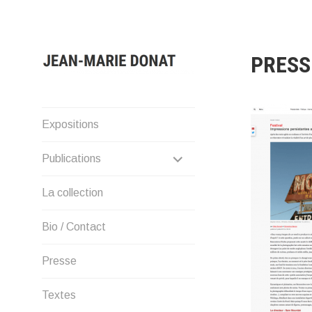
Aller
au
contenu
PRESSE
Presentation of Jean-Marie
Expositions
Donat work: artist, collector
and publisher.
DÉPLIER
Publications
LE
La collection
MENU
Bio / Contact
ENFANT
Presse
Textes